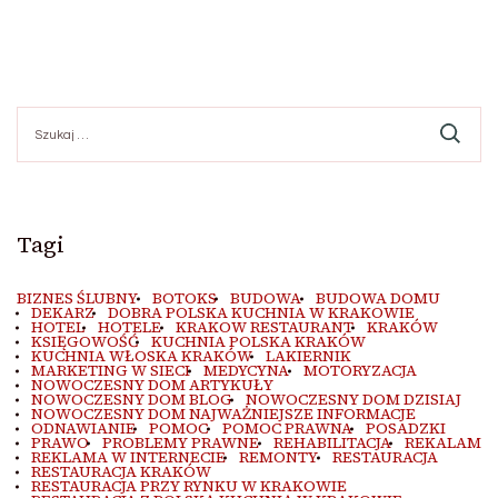
Szukaj:
Tagi
BIZNES ŚLUBNY
BOTOKS
BUDOWA
BUDOWA DOMU
DEKARZ
DOBRA POLSKA KUCHNIA W KRAKOWIE
HOTEL
HOTELE
KRAKOW RESTAURANT
KRAKÓW
KSIĘGOWOŚĆ
KUCHNIA POLSKA KRAKÓW
KUCHNIA WŁOSKA KRAKÓW
LAKIERNIK
MARKETING W SIECI
MEDYCYNA
MOTORYZACJA
NOWOCZESNY DOM ARTYKUŁY
NOWOCZESNY DOM BLOG
NOWOCZESNY DOM DZISIAJ
NOWOCZESNY DOM NAJWAŻNIEJSZE INFORMACJE
ODNAWIANIE
POMOC
POMOC PRAWNA
POSADZKI
PRAWO
PROBLEMY PRAWNE
REHABILITACJA
REKALAM
REKLAMA W INTERNECIE
REMONTY
RESTAURACJA
RESTAURACJA KRAKÓW
RESTAURACJA PRZY RYNKU W KRAKOWIE