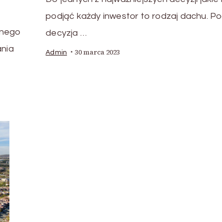
podjąć każdy inwestor to rodzaj dachu. Po
snego
decyzja …
nia
30 marca 2023
Admin