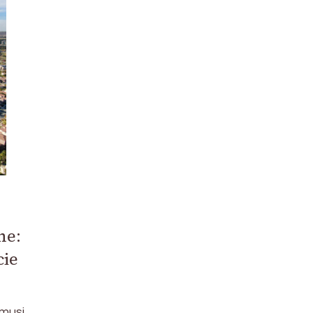
ne:
cie
 musi