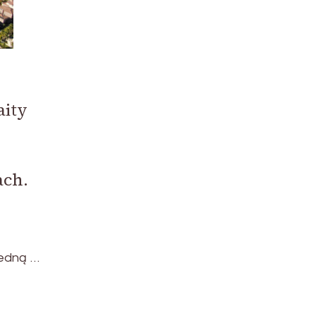
aity
ach.
Jedną …