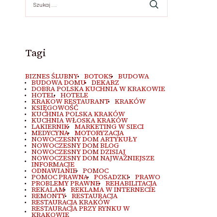
Tagi
BIZNES ŚLUBNY
BOTOKS
BUDOWA
BUDOWA DOMU
DEKARZ
DOBRA POLSKA KUCHNIA W KRAKOWIE
HOTEL
HOTELE
KRAKOW RESTAURANT
KRAKÓW
KSIĘGOWOŚĆ
KUCHNIA POLSKA KRAKÓW
KUCHNIA WŁOSKA KRAKÓW
LAKIERNIK
MARKETING W SIECI
MEDYCYNA
MOTORYZACJA
NOWOCZESNY DOM ARTYKUŁY
NOWOCZESNY DOM BLOG
NOWOCZESNY DOM DZISIAJ
NOWOCZESNY DOM NAJWAŻNIEJSZE
INFORMACJE
ODNAWIANIE
POMOC
POMOC PRAWNA
POSADZKI
PRAWO
PROBLEMY PRAWNE
REHABILITACJA
REKALAM
REKLAMA W INTERNECIE
REMONTY
RESTAURACJA
RESTAURACJA KRAKÓW
RESTAURACJA PRZY RYNKU W
KRAKOWIE