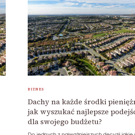
BIZNES
Dachy na każde środki pienięż
jak wyszukać najlepsze podejś
dla swojego budżetu?
Do jednych z najważniejszych decyzji jakie