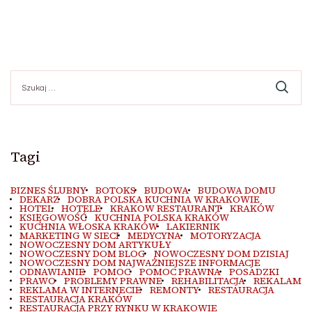
Szukaj:
Tagi
BIZNES ŚLUBNY
BOTOKS
BUDOWA
BUDOWA DOMU
DEKARZ
DOBRA POLSKA KUCHNIA W KRAKOWIE
HOTEL
HOTELE
KRAKOW RESTAURANT
KRAKÓW
KSIĘGOWOŚĆ
KUCHNIA POLSKA KRAKÓW
KUCHNIA WŁOSKA KRAKÓW
LAKIERNIK
MARKETING W SIECI
MEDYCYNA
MOTORYZACJA
NOWOCZESNY DOM ARTYKUŁY
NOWOCZESNY DOM BLOG
NOWOCZESNY DOM DZISIAJ
NOWOCZESNY DOM NAJWAŻNIEJSZE INFORMACJE
ODNAWIANIE
POMOC
POMOC PRAWNA
POSADZKI
PRAWO
PROBLEMY PRAWNE
REHABILITACJA
REKALAM
REKLAMA W INTERNECIE
REMONTY
RESTAURACJA
RESTAURACJA KRAKÓW
RESTAURACJA PRZY RYNKU W KRAKOWIE