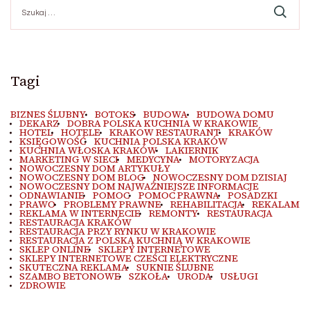
Szukaj:
Tagi
BIZNES ŚLUBNY
BOTOKS
BUDOWA
BUDOWA DOMU
DEKARZ
DOBRA POLSKA KUCHNIA W KRAKOWIE
HOTEL
HOTELE
KRAKOW RESTAURANT
KRAKÓW
KSIĘGOWOŚĆ
KUCHNIA POLSKA KRAKÓW
KUCHNIA WŁOSKA KRAKÓW
LAKIERNIK
MARKETING W SIECI
MEDYCYNA
MOTORYZACJA
NOWOCZESNY DOM ARTYKUŁY
NOWOCZESNY DOM BLOG
NOWOCZESNY DOM DZISIAJ
NOWOCZESNY DOM NAJWAŻNIEJSZE INFORMACJE
ODNAWIANIE
POMOC
POMOC PRAWNA
POSADZKI
PRAWO
PROBLEMY PRAWNE
REHABILITACJA
REKALAM
REKLAMA W INTERNECIE
REMONTY
RESTAURACJA
RESTAURACJA KRAKÓW
RESTAURACJA PRZY RYNKU W KRAKOWIE
RESTAURACJA Z POLSKĄ KUCHNIĄ W KRAKOWIE
SKLEP ONLINE
SKLEPY INTERNETOWE
SKLEPY INTERNETOWE CZEŚCI ELEKTRYCZNE
SKUTECZNA REKLAMA
SUKNIE ŚLUBNE
SZAMBO BETONOWE
SZKOŁA
URODA
USŁUGI
ZDROWIE