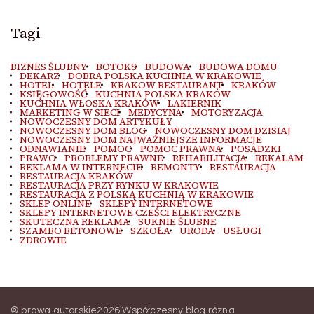
Tagi
BIZNES ŚLUBNY
BOTOKS
BUDOWA
BUDOWA DOMU
DEKARZ
DOBRA POLSKA KUCHNIA W KRAKOWIE
HOTEL
HOTELE
KRAKOW RESTAURANT
KRAKÓW
KSIĘGOWOŚĆ
KUCHNIA POLSKA KRAKÓW
KUCHNIA WŁOSKA KRAKÓW
LAKIERNIK
MARKETING W SIECI
MEDYCYNA
MOTORYZACJA
NOWOCZESNY DOM ARTYKUŁY
NOWOCZESNY DOM BLOG
NOWOCZESNY DOM DZISIAJ
NOWOCZESNY DOM NAJWAŻNIEJSZE INFORMACJE
ODNAWIANIE
POMOC
POMOC PRAWNA
POSADZKI
PRAWO
PROBLEMY PRAWNE
REHABILITACJA
REKALAM
REKLAMA W INTERNECIE
REMONTY
RESTAURACJA
RESTAURACJA KRAKÓW
RESTAURACJA PRZY RYNKU W KRAKOWIE
RESTAURACJA Z POLSKĄ KUCHNIĄ W KRAKOWIE
SKLEP ONLINE
SKLEPY INTERNETOWE
SKLEPY INTERNETOWE CZEŚCI ELEKTRYCZNE
SKUTECZNA REKLAMA
SUKNIE ŚLUBNE
SZAMBO BETONOWE
SZKOŁA
URODA
USŁUGI
ZDROWIE
© prawa autorskie2026
Współczesny blog rózna