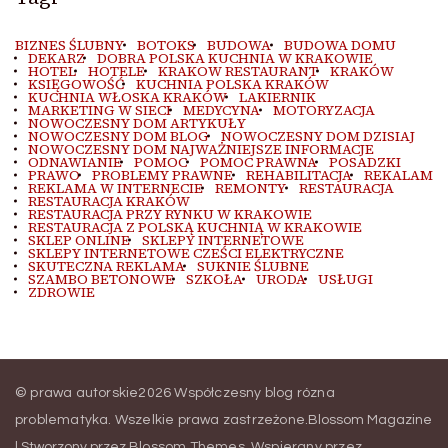
BIZNES ŚLUBNY
BOTOKS
BUDOWA
BUDOWA DOMU
DEKARZ
DOBRA POLSKA KUCHNIA W KRAKOWIE
HOTEL
HOTELE
KRAKOW RESTAURANT
KRAKÓW
KSIĘGOWOŚĆ
KUCHNIA POLSKA KRAKÓW
KUCHNIA WŁOSKA KRAKÓW
LAKIERNIK
MARKETING W SIECI
MEDYCYNA
MOTORYZACJA
NOWOCZESNY DOM ARTYKUŁY
NOWOCZESNY DOM BLOG
NOWOCZESNY DOM DZISIAJ
NOWOCZESNY DOM NAJWAŻNIEJSZE INFORMACJE
ODNAWIANIE
POMOC
POMOC PRAWNA
POSADZKI
PRAWO
PROBLEMY PRAWNE
REHABILITACJA
REKALAM
REKLAMA W INTERNECIE
REMONTY
RESTAURACJA
RESTAURACJA KRAKÓW
RESTAURACJA PRZY RYNKU W KRAKOWIE
RESTAURACJA Z POLSKĄ KUCHNIĄ W KRAKOWIE
SKLEP ONLINE
SKLEPY INTERNETOWE
SKLEPY INTERNETOWE CZEŚCI ELEKTRYCZNE
SKUTECZNA REKLAMA
SUKNIE ŚLUBNE
SZAMBO BETONOWE
SZKOŁA
URODA
USŁUGI
ZDROWIE
© prawa autorskie2026
Współczesny blog rózna
problematyka
. Wszelkie prawa zastrzeżone.
Blossom Magazine
| Stworzony przez
Blossom Themes
.
Wspierany przez