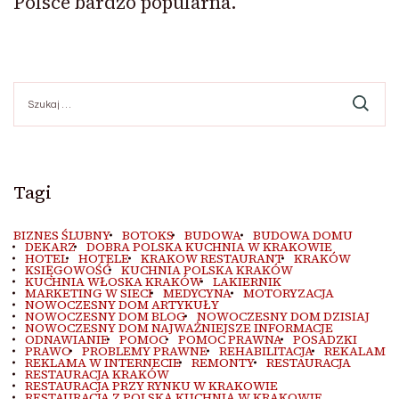
Polsce bardzo popularna.
Szukaj:
Tagi
BIZNES ŚLUBNY
BOTOKS
BUDOWA
BUDOWA DOMU
DEKARZ
DOBRA POLSKA KUCHNIA W KRAKOWIE
HOTEL
HOTELE
KRAKOW RESTAURANT
KRAKÓW
KSIĘGOWOŚĆ
KUCHNIA POLSKA KRAKÓW
KUCHNIA WŁOSKA KRAKÓW
LAKIERNIK
MARKETING W SIECI
MEDYCYNA
MOTORYZACJA
NOWOCZESNY DOM ARTYKUŁY
NOWOCZESNY DOM BLOG
NOWOCZESNY DOM DZISIAJ
NOWOCZESNY DOM NAJWAŻNIEJSZE INFORMACJE
ODNAWIANIE
POMOC
POMOC PRAWNA
POSADZKI
PRAWO
PROBLEMY PRAWNE
REHABILITACJA
REKALAM
REKLAMA W INTERNECIE
REMONTY
RESTAURACJA
RESTAURACJA KRAKÓW
RESTAURACJA PRZY RYNKU W KRAKOWIE
RESTAURACJA Z POLSKĄ KUCHNIĄ W KRAKOWIE