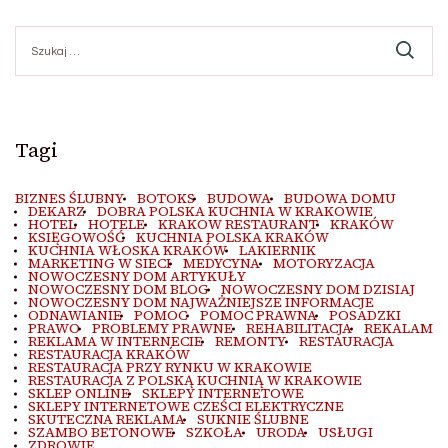
Szukaj:
Tagi
BIZNES ŚLUBNY
BOTOKS
BUDOWA
BUDOWA DOMU
DEKARZ
DOBRA POLSKA KUCHNIA W KRAKOWIE
HOTEL
HOTELE
KRAKOW RESTAURANT
KRAKÓW
KSIĘGOWOŚĆ
KUCHNIA POLSKA KRAKÓW
KUCHNIA WŁOSKA KRAKÓW
LAKIERNIK
MARKETING W SIECI
MEDYCYNA
MOTORYZACJA
NOWOCZESNY DOM ARTYKUŁY
NOWOCZESNY DOM BLOG
NOWOCZESNY DOM DZISIAJ
NOWOCZESNY DOM NAJWAŻNIEJSZE INFORMACJE
ODNAWIANIE
POMOC
POMOC PRAWNA
POSADZKI
PRAWO
PROBLEMY PRAWNE
REHABILITACJA
REKALAM
REKLAMA W INTERNECIE
REMONTY
RESTAURACJA
RESTAURACJA KRAKÓW
RESTAURACJA PRZY RYNKU W KRAKOWIE
RESTAURACJA Z POLSKĄ KUCHNIĄ W KRAKOWIE
SKLEP ONLINE
SKLEPY INTERNETOWE
SKLEPY INTERNETOWE CZEŚCI ELEKTRYCZNE
SKUTECZNA REKLAMA
SUKNIE ŚLUBNE
SZAMBO BETONOWE
SZKOŁA
URODA
USŁUGI
ZDROWIE