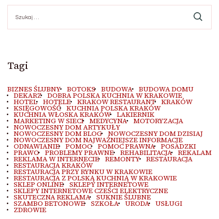
Szukaj:
Tagi
BIZNES ŚLUBNY
BOTOKS
BUDOWA
BUDOWA DOMU
DEKARZ
DOBRA POLSKA KUCHNIA W KRAKOWIE
HOTEL
HOTELE
KRAKOW RESTAURANT
KRAKÓW
KSIĘGOWOŚĆ
KUCHNIA POLSKA KRAKÓW
KUCHNIA WŁOSKA KRAKÓW
LAKIERNIK
MARKETING W SIECI
MEDYCYNA
MOTORYZACJA
NOWOCZESNY DOM ARTYKUŁY
NOWOCZESNY DOM BLOG
NOWOCZESNY DOM DZISIAJ
NOWOCZESNY DOM NAJWAŻNIEJSZE INFORMACJE
ODNAWIANIE
POMOC
POMOC PRAWNA
POSADZKI
PRAWO
PROBLEMY PRAWNE
REHABILITACJA
REKALAM
REKLAMA W INTERNECIE
REMONTY
RESTAURACJA
RESTAURACJA KRAKÓW
RESTAURACJA PRZY RYNKU W KRAKOWIE
RESTAURACJA Z POLSKĄ KUCHNIĄ W KRAKOWIE
SKLEP ONLINE
SKLEPY INTERNETOWE
SKLEPY INTERNETOWE CZEŚCI ELEKTRYCZNE
SKUTECZNA REKLAMA
SUKNIE ŚLUBNE
SZAMBO BETONOWE
SZKOŁA
URODA
USŁUGI
ZDROWIE